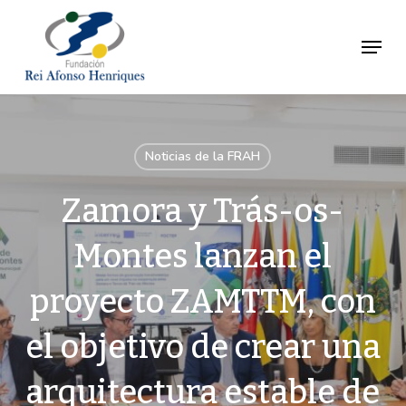
Ir
al
Menú
Close
contenido
Menu
principal
Noticias de la FRAH
Zamora y Trás-os-
Montes lanzan el
proyecto ZAMTTM, con
el objetivo de crear una
arquitectura estable de