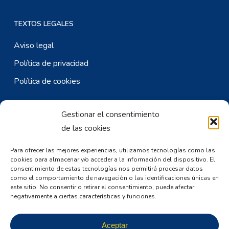
TEXTOS LEGALES
Aviso legal
Política de privacidad
Política de cookies
Gestionar el consentimiento
CONTACTO ESPAÑA
de las cookies
Av. del Nazareno de San Frontis, S/N. 49027 – Zamora
Para ofrecer las mejores experiencias, utilizamos tecnologías como las
Mail:
dirgral@frah.es
cookies para almacenar y/o acceder a la información del dispositivo. El
consentimiento de estas tecnologías nos permitirá procesar datos
Tlfo: (+34) 980 53 50 52
como el comportamiento de navegación o las identificaciones únicas en
este sitio. No consentir o retirar el consentimiento, puede afectar
negativamente a ciertas características y funciones.
CONTACTO PORTUGAL
R. Eng. José Beça 46. 5300-034 Bragança, Portugal
Aceptar