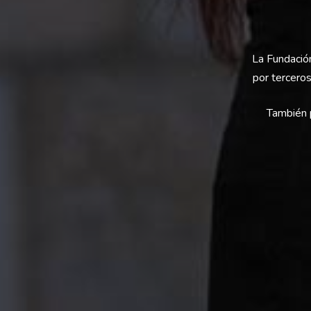
La Fundación
por terceros
También 
MENÚ
TRANSP
FRAH
Planes d