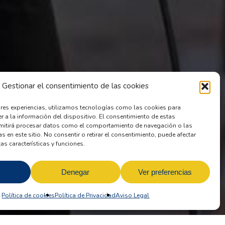
49027 – Zamora
Mail:
dirgral@frah.es
Tlfo: (+34) 980 53 50 52
CONTACTO PORTUGAL
Gestionar el consentimiento de las cookies
R. Eng. José Beça 46. 5300-034
Bragança, Portugal
ores experiencias, utilizamos tecnologías como las cookies para
r a la información del dispositivo. El consentimiento de estas
Mail:
portugal@frah.es
mitirá procesar datos como el comportamiento de navegación o las
Tlfo: (+351) 273 332 236
as en este sitio. No consentir o retirar el consentimiento, puede afectar
as características y funciones.
Denegar
Ver preferencias
Política de cookies
Política de Privacidad
Aviso Legal