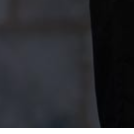
La Fundación
Subvenc
Áreas de actividad
Contrato
administ
Noticias
Canal de
Contacto
Instrucc
Mapa web
© 2026 FRAH.