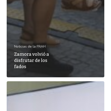
Noticias de la FRAH
Zamora volvió a
disfrutar de los
fados
El
Paisaje
Cultural
Transfronterizo