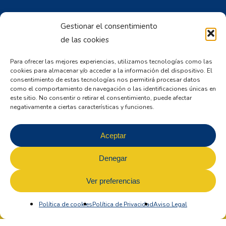
Gestionar el consentimiento
CONTACTO ESPAÑA
de las cookies
Av. del Nazareno de San Frontis, S/N. 49027 – Zamora
Para ofrecer las mejores experiencias, utilizamos tecnologías como las
Mail:
dirgral@frah.es
cookies para almacenar y/o acceder a la información del dispositivo. El
consentimiento de estas tecnologías nos permitirá procesar datos
Tlfo: (+34) 980 53 50 52
como el comportamiento de navegación o las identificaciones únicas en
este sitio. No consentir o retirar el consentimiento, puede afectar
negativamente a ciertas características y funciones.
CONTACTO PORTUGAL
R. Eng. José Beça 46. 5300-034 Bragança, Portugal
Aceptar
Mail:
portugal@frah.es
Denegar
Tlfo: (+351) 273 332 236
Ver preferencias
Política de cookies
Política de Privacidad
Aviso Legal
© 2026 FRAH.