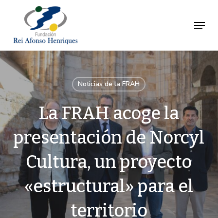
Ir
al
Menú
Close
contenido
Menu
principal
Noticias de la FRAH
La FRAH acoge la
presentación de Norcyl
Cultura, un proyecto
«estructural» para el
territorio