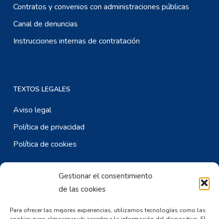
Contratos y convenios con administraciones públicas
Canal de denuncias
Instrucciones internas de contratación
TEXTOS LEGALES
Aviso legal
Política de privacidad
Política de cookies
Gestionar el consentimiento
CONTACTO ESPAÑA
de las cookies
Av. del Nazareno de San Frontis, S/N. 49027 – Zamora
Para ofrecer las mejores experiencias, utilizamos tecnologías como las
Mail:
dirgral@frah.es